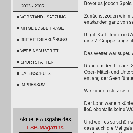
Bevor es jedoch Speis-
2003 - 2005
Zunächst zogen wir in 
■ VORSTAND / SATZUNG
entstanden ganz von s
■ MITGLIEDSBEITRÄGE
Birgit, Karl-Heinz und 
■ BEITRITTSERKLÄRUNG
eine 2. Gruppe, angefüh
■ VEREINSAUSTRITT
Das Wetter war super. W
■ SPORTSTÄTTEN
Rund um den Liblarer 
Ober- Mittel- und Unter
■ DATENSCHUTZ
entlang der Seen führt
■ IMPRESSUM
Wir können stolz sein;
Der Lohn war ein kühles 
ließ ebenfalls keine W
Aktuelle Ausgabe des
Und weil es so schön 
LSB-Magazins
dass auch die Maliga's