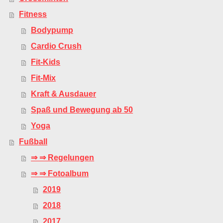
Fitness
Bodypump
Cardio Crush
Fit-Kids
Fit-Mix
Kraft & Ausdauer
Spaß und Bewegung ab 50
Yoga
Fußball
⇒ ⇒ Regelungen
⇒ ⇒ Fotoalbum
2019
2018
2017