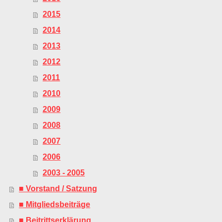
2015
2014
2013
2012
2011
2010
2009
2008
2007
2006
2003 - 2005
■ Vorstand / Satzung
■ Mitgliedsbeiträge
■ Beitrittserklärung